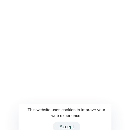
關於雲端
服務內容
關於我們
AI 顧問
聯繫我們
客製化軟體設計與開發
隱私權政策
系統整合
UI UX 設計
系統自動化部署與維運
資訊工程人力委外
解決方案
會員點數系統
AWS雲端服務
企業內容管理系統
This website uses cookies to improve your
web experience.
Accept