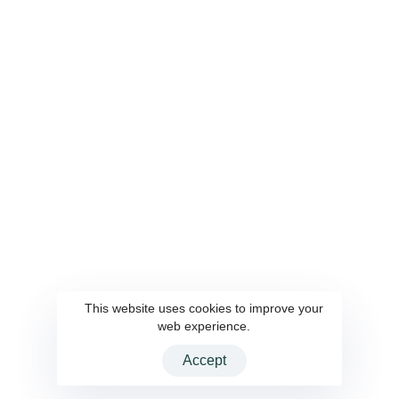
關於雲端
服務內容
關於我們
AI 顧問
聯繫我們
客製化軟體設計與開發
隱私權政策
系統整合
UI UX 設計
系統自動化部署與維運
資訊工程人力委外
解決方案
會員點數系統
AWS雲端服務
企業內容管理系統
This website uses cookies to improve your
web experience.
Accept
2026 CloudInteractive Inc. All rights reserved.