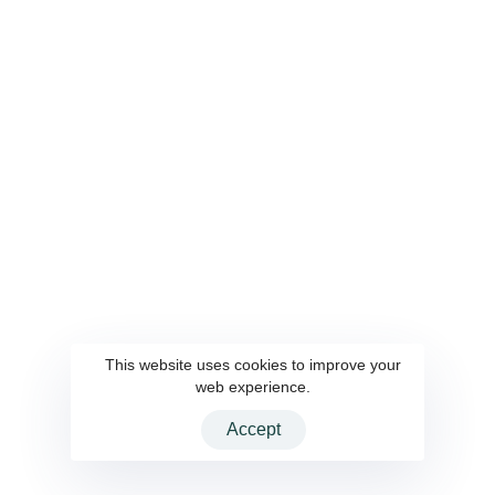
關於雲端
服務內容
關於我們
AI 顧問
聯繫我們
客製化軟體設計與開發
隱私權政策
系統整合
UI UX 設計
系統自動化部署與維運
資訊工程人力委外
解決方案
會員點數系統
AWS雲端服務
企業內容管理系統
This website uses cookies to improve your
web experience.
Accept
2026 CloudInteractive Inc. All rights reserved.