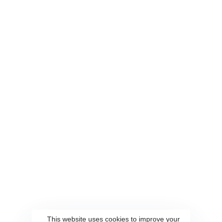
02-27008616
關於雲端
服務內容
關於我們
AI 顧問
聯繫我們
客製化軟體設計與開發
隱私權政策
系統整合
UI UX 設計
系統自動化部署與維運
資訊工程人力委外
解決方案
會員點數系統
AWS雲端服務
企業內容管理系統
This website uses cookies to improve your