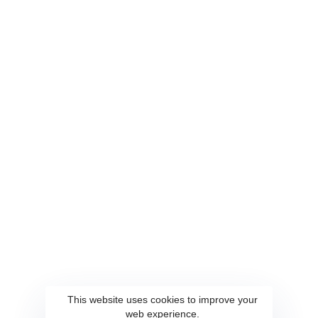
關於雲端
服務內容
關於我們
AI 顧問
聯繫我們
客製化軟體設計與開發
隱私權政策
系統整合
UI UX 設計
系統自動化部署與維運
資訊工程人力委外
解決方案
會員點數系統
AWS雲端服務
企業內容管理系統
This website uses cookies to improve your
web experience.