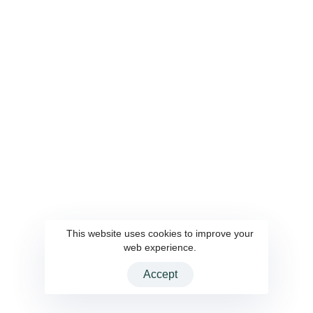
關於雲端
服務內容
關於我們
AI 顧問
聯繫我們
客製化軟體設計與開發
隱私權政策
系統整合
UI UX 設計
系統自動化部署與維運
資訊工程人力委外
解決方案
會員點數系統
AWS雲端服務
企業內容管理系統
This website uses cookies to improve your
web experience.
Accept
2026 CloudInteractive Inc. All rights reserved.